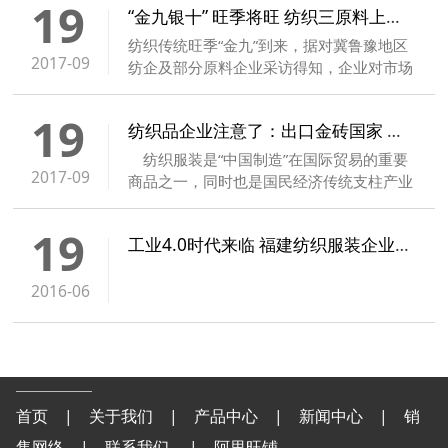
19
“金九银十” 旺季将旺 纺织三原料上涨纱支订单有回升
纺织传统旺季“金九”到来，据对冀鲁豫地区
2017-09
纺企及部分原料企业采访得知，企业对市场
的信心较强，走旺的可能性较大
19
纺织品企业注意了：出口金砖国家 要知己知彼
纺织服装是“中国制造”在国际贸易的重要
2017-09
商品之一，同时也是国民经济传统支柱产业
和重要的传统民生产业。那么，出口金砖国
家纺织品需要注意哪些事情
19
工业4.0时代来临 福建纺织服装企业对机械工业需求更强
2016-06
首页
|
关于我们
|
产品中心
|
新闻中心
|
销
售网络
|
联系我们
|
阿里旺铺