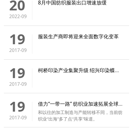
20
8月中国纺织服装出口增速放缓
委会经慎重考虑决定：原定于2022年11月
2-4日在深圳国际会展中心（宝安新馆）举
2022-09
办的“大湾区国际纺织面料及辅料博览会”并
入2023年intertextile展会。
19
服装生产商即将迎来全面数字化变革
2017-09
19
柯桥印染产业集聚升级 绍兴印染蝶变绿色高端
2017-09
19
借力“一带一路” 纺织业加速拓展全球“朋友圈”
和以往的加工制造与产能转移不同，当前纺
2017-09
织业“出海”多了点“共享”味道。